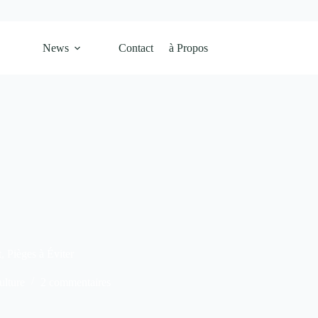
News
Contact
à Propos
, Pièges à Éviter
ulture
2 commentaires