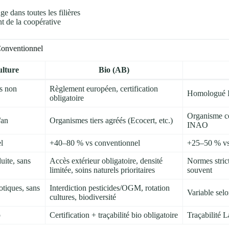
 dans toutes les filières
t de la coopérative
Conventionnel
ulture
Bio (AB)
is non
Règlement européen, certification
Homologué IN
obligatoire
Organisme ce
/an
Organismes tiers agréés (Ecocert, etc.)
INAO
l
+40–80 % vs conventionnel
+25–50 % vs
uite, sans
Accès extérieur obligatoire, densité
Normes strict
limitée, soins naturels prioritaires
souvent
otiques, sans
Interdiction pesticides/OGM, rotation
Variable selo
cultures, biodiversité
b
Certification + traçabilité bio obligatoire
Traçabilité 