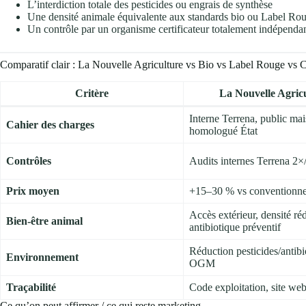
L’interdiction totale des pesticides ou engrais de synthèse
Une densité animale équivalente aux standards bio ou Label Rouge
Un contrôle par un organisme certificateur totalement indépendan
Comparatif clair : La Nouvelle Agriculture vs Bio vs Label Rouge vs 
Critère
La Nouvelle Agric
Interne Terrena, public ma
Cahier des charges
homologué État
Contrôles
Audits internes Terrena 2×
Prix moyen
+15–30 % vs conventionne
Accès extérieur, densité réd
Bien-être animal
antibiotique préventif
Réduction pesticides/antibi
Environnement
OGM
Traçabilité
Code exploitation, site we
Ce qu’on peut affirmer / ce qui reste marketing