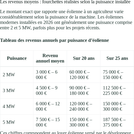
Les revenus moyens : fourchettes réalistes selon la puissance installée
Le montant exact que rapporte une éolienne à un agriculteur varie
considérablement selon la puissance de la machine. Les éoliennes
modernes installées en 2026 ont généralement une puissance comprise
entre 2 et 5 MW, parfois plus pour les projets récents.
Tableau des revenus annuels par puissance d’éolienne
Revenu
Puissance
Sur 20 ans
Sur 25 ans
annuel moyen
3 000 € – 6
60 000 € –
75 000 € –
2 MW
000 €
120 000 €
150 000 €
4 500 € – 9
90 000 € –
112 500 € –
3 MW
000 €
180 000 €
225 000 €
6 000 € – 12
120 000 € –
150 000 € –
4 MW
000 €
240 000 €
300 000 €
7 500 € – 15
150 000 € –
187 500 € –
5 MW
000 €
300 000 €
375 000 €
Ces chiffres correspondent au loyer éolienne versé par le développeur