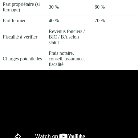
Part propriétaire (si
30 %
60 %
fermage)
Part fermier
40 %
70 %
Revenus fonciers /
Fiscalité à vérifier
BIC / BA selon
statut
Frais notaire,
Charges potentielles
conseil, assurance,
fiscalité