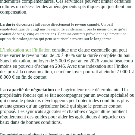
indemnités complémentaires. Ces servitudes peuvent limiter certaines
cultures ou nécessiter des aménagements spécifiques qui justifient une
compensation.
La durée du contrat
influence directement le revenu cumulé. Un bail
emphytéotique de vingt ans ne rapporte évidemment pas la même chose qu’un
contrat de vingt-cinq ou trente ans. Certains contrats prévoient également une
option de prolongation qui peut sécuriser le revenu sur le long terme.
L’indexation sur l’inflation
constitue une clause essentielle qui peut
faire varier le revenu total de 20 à 40 % sur la durée complète du bail.
Sans indexation, un loyer de 5 000 € par an en 2026 vaudra beaucoup
moins en pouvoir d’achat en 2046. Avec une indexation sur l’indice
des prix à la consommation, ce même loyer pourrait atteindre 7 000 € à
8 000 € en fin de contrat.
La capacité de négociation
de l’agriculteur reste déterminante. Un
propriétaire foncier qui se fait accompagner par un avocat spécialisé ou
qui consulte plusieurs développeurs peut obtenir des conditions plus
avantageuses qu’un agriculteur isolé qui signe le premier contrat
proposé. Les syndicats agricoles et chambres d’agriculture publient
régulièrement des guides pour aider les agriculteurs à négocier ces
baux dans de bonnes conditions.
Propriétaire exploitant vs fermier : qui touche quoi