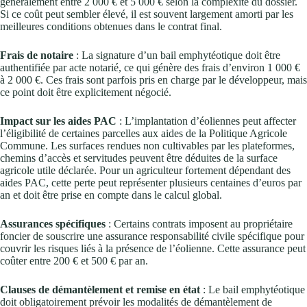
généralement entre 2 000 € et 5 000 € selon la complexité du dossier.
Si ce coût peut sembler élevé, il est souvent largement amorti par les
meilleures conditions obtenues dans le contrat final.
Frais de notaire
: La signature d’un bail emphytéotique doit être
authentifiée par acte notarié, ce qui génère des frais d’environ 1 000 €
à 2 000 €. Ces frais sont parfois pris en charge par le développeur, mais
ce point doit être explicitement négocié.
Impact sur les aides PAC
: L’implantation d’éoliennes peut affecter
l’éligibilité de certaines parcelles aux aides de la Politique Agricole
Commune. Les surfaces rendues non cultivables par les plateformes,
chemins d’accès et servitudes peuvent être déduites de la surface
agricole utile déclarée. Pour un agriculteur fortement dépendant des
aides PAC, cette perte peut représenter plusieurs centaines d’euros par
an et doit être prise en compte dans le calcul global.
Assurances spécifiques
: Certains contrats imposent au propriétaire
foncier de souscrire une assurance responsabilité civile spécifique pour
couvrir les risques liés à la présence de l’éolienne. Cette assurance peut
coûter entre 200 € et 500 € par an.
Clauses de démantèlement et remise en état
: Le bail emphytéotique
doit obligatoirement prévoir les modalités de démantèlement de